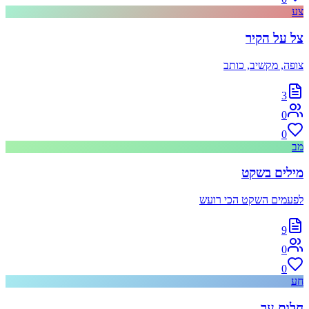
צע
צל על הקיר
צופה, מקשיב, כותב
3
0
0
מב
מילים בשקט
לפעמים השקט הכי רועש
9
0
0
חע
חלום ער