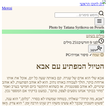
דלג לתוכן הראשי
ni
א
Me
Photo by Tatiana Syrikova on Pexels
מב
מילים בשקט
לפני 9 חודשים
251
מילים
עקוב
😊
שמח
✓ סיפור אמיתי
PG
הטיול המפתיע עם אבא
אבא שלי הוא אדם של שגרה. קם באותה שעה כל יום, אוכל את אותו
ארוחת בוקר, הולך לעבודה באותו נתיב. הוא לא אוהב הפתעות, לא אוהב
שינויים, לא אוהב ספונטניות. אז כשהוא התקשר ביום חמישי בערב ואמר
"מחר בבוקר אנחנו נוסעים לצפון, סתם", כמעט בדקתי אם המספר נכון.
"אבא, מה קרה?" שאלתי, בטוחה שמשהו לא בסדר. "כלום," הוא ענה,
"פשוט חשבתי שכבר לא עשינו משהו רק שנינו הרבה זמן." הוא צדק. מאז