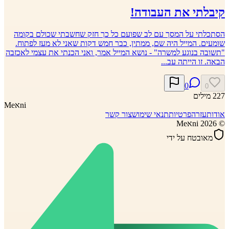
קיבלתי את העבודה!
הסתכלתי על המסך עם לב שפועם כל כך חזק שחשבתי שכולם בקומה
שומעים. המייל היה שם, ממתין, כבר חמש דקות שאני לא מעז לפתוח.
"תשובה בנוגע למשרה" - נושא המייל אמר, ואני הכנתי את עצמי לאכזבה
הבאה. זו הייתה עב...
0
0
227
מילים
ni
א
Me
אודות
עזרה
פרטיות
תנאי שימוש
צור קשר
©
2026
Meאni
מאובטח על ידי