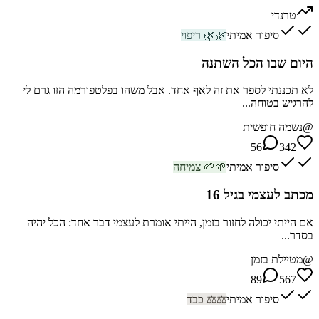
טרנדי
סיפור אמיתי
🌿
🌿
ריפוי
היום שבו הכל השתנה
לא תכננתי לספר את זה לאף אחד. אבל משהו בפלטפורמה הזו גרם לי
להרגיש בטוחה...
@
נשמה חופשית
56
342
סיפור אמיתי
🌱
🌱
צמיחה
מכתב לעצמי בגיל 16
אם הייתי יכולה לחזור בזמן, הייתי אומרת לעצמי דבר אחד: הכל יהיה
בסדר...
@
מטיילת בזמן
89
567
סיפור אמיתי
⚖️
⚖️
כבד