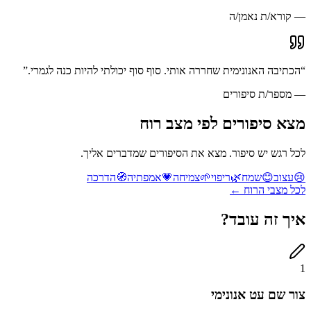
—
קורא/ת נאמן/ה
“
הכתיבה האנונימית שחררה אותי. סוף סוף יכולתי להיות כנה לגמרי.
”
—
מספר/ת סיפורים
מצא סיפורים לפי
מצב רוח
לכל רגש יש סיפור. מצא את הסיפורים שמדברים אליך.
😢
עצוב
😊
שמח
🌿
ריפוי
🌱
צמיחה
💗
אמפתיה
🧭
הדרכה
לכל מצבי הרוח ←
איך זה
עובד?
1
צור שם עט אנונימי