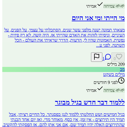
🌱
🌱
צמיחה
אמיתי
מי הייתי ומי אני היום
מצאתי תמונה ישנה מלפני עשר שנים. הסתכלתי על עצמי, על הפנים, על
העיניים, וניסיתי לזהות את האדם שהייתי אז. היה קשה. לא רק פיזית -
נפשית. האמונות שהיו לי, הדעות, הדרך שראיתי את העולם - הכל
השתנה. לפני ע...
1
0
209
מילים
מב
מילים בשקט
לפני 9 חודשים
🌱
🌱
צמיחה
אמיתי
ללמוד דבר חדש בגיל מבוגר
בגיל חמישים ושש החלטתי ללמוד לנגן בפסנתר. כל החיים רציתי, אבל
תמיד היו תירוצים - אין זמן, אין כסף, מאוחר מדי. ואז יום אחד הבנתי
שהתירוצים האלה יהיו תמיד שם, אם אני אתן להם. אז הפסקתי להקשיב.