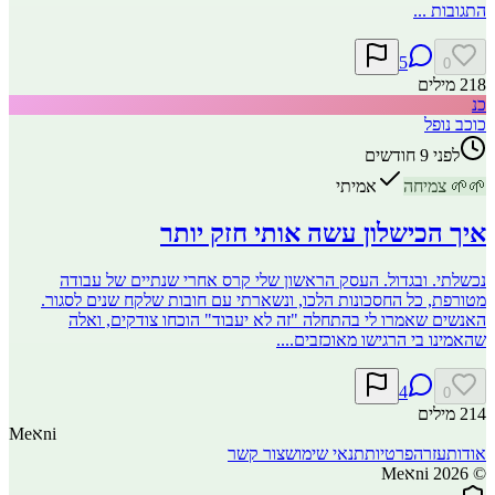
התגובות ...
5
0
218
מילים
כנ
כוכב נופל
לפני 9 חודשים
🌱
🌱
צמיחה
אמיתי
איך הכישלון עשה אותי חזק יותר
נכשלתי. ובגדול. העסק הראשון שלי קרס אחרי שנתיים של עבודה
מטורפת, כל החסכונות הלכו, ונשארתי עם חובות שלקח שנים לסגור.
האנשים שאמרו לי בהתחלה "זה לא יעבוד" הוכחו צודקים, ואלה
שהאמינו בי הרגישו מאוכזבים....
4
0
214
מילים
ni
א
Me
אודות
עזרה
פרטיות
תנאי שימוש
צור קשר
©
2026
Meאni