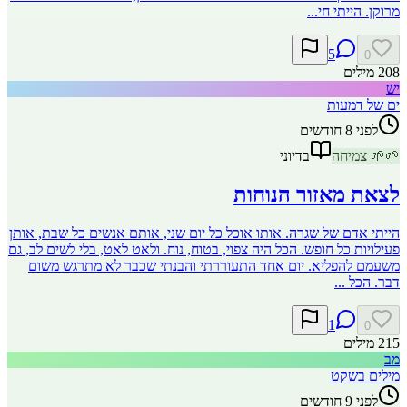
מרוקן. הייתי חי...
5
0
208
מילים
יש
ים של דמעות
לפני 8 חודשים
🌱
🌱
צמיחה
בדיוני
לצאת מאזור הנוחות
הייתי אדם של שגרה. אותו אוכל כל יום שני, אותם אנשים כל שבת, אותן
פעילויות כל חופש. הכל היה צפוי, בטוח, נוח. ולאט לאט, בלי לשים לב, גם
משעמם להפליא. יום אחד התעוררתי והבנתי שכבר לא מתרגש משום
דבר. הכל ...
1
0
215
מילים
מב
מילים בשקט
לפני 9 חודשים