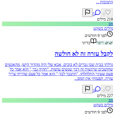
התגובות ...
5
0
218
מילים
מב
מילים בשקט
לפני 9 חודשים
🌿
🌿
ריפוי
בדיוני
לקבל עזרה זה לא חולשה
גדלתי בבית שבו גברים לא בוכים. אבא שלי היה מהדור הישן, מהאנשים
שחושבים שרגשות זה דבר שנשים עושות. "תהיה גבר," הוא אמר כל
פעם שעיניי התלחלחו. "תתגבר לבד," הוא אמר כל פעם שהייתי צריך
עזרה. הפנמתי את המס...
3
0
227
מילים
מב
מילים בשקט
לפני 9 חודשים