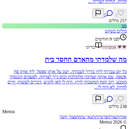
לזרוק. הדלת לעלייה ...
1
0
257
מילים
מב
מילים בשקט
לפני 9 חודשים
💗
💗
אמפתיה
בדיוני
מה שלמדתי מהאדם החסר בית
כל יום עברתי לידו בדרך לעבודה. ישב על אותו ספסל, ליד אותו פח
אשפה, עם אותה שמיכה מלוכלכת וכוס נייר לצדקה. לפעמים הכנסתי
מטבע, רוב הזמן המשכתי לרוץ. היה לי לאן להגיע, דברים לעשות, חיים
לחיות. לא היה לי...
1
0
238
מילים
ni
א
Me
אודות
עזרה
פרטיות
תנאי שימוש
צור קשר
©
2026
Meאni