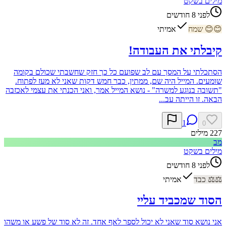
מילים בשקט
לפני 8 חודשים
😊
😊
שמח
אמיתי
קיבלתי את העבודה!
הסתכלתי על המסך עם לב שפועם כל כך חזק שחשבתי שכולם בקומה
שומעים. המייל היה שם, ממתין, כבר חמש דקות שאני לא מעז לפתוח.
"תשובה בנוגע למשרה" - נושא המייל אמר, ואני הכנתי את עצמי לאכזבה
הבאה. זו הייתה עב...
1
0
227
מילים
מב
מילים בשקט
לפני 8 חודשים
⚖️
⚖️
כבד
אמיתי
הסוד שמכביד עליי
אני נושא סוד שאני לא יכול לספר לאף אחד. זה לא סוד של פשע או משהו