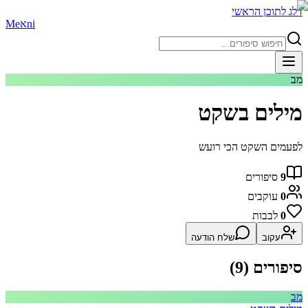
דלג לתוכן הראשי
ni
א
Me
מב
מילים בשקט
לפעמים השקט הכי רועש
9
סיפורים
0
עוקבים
0
לבבות
עקוב
שלח הודעה
סיפורים (
9
)
מב