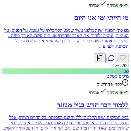
🌱
🌱
צמיחה
אמיתי
מי הייתי ומי אני היום
מצאתי תמונה ישנה מלפני עשר שנים. הסתכלתי על עצמי, על הפנים, על
העיניים, וניסיתי לזהות את האדם שהייתי אז. היה קשה. לא רק פיזית -
נפשית. האמונות שהיו לי, הדעות, הדרך שראיתי את העולם - הכל
השתנה. לפני ע...
1
0
209
מילים
מב
מילים בשקט
לפני 9 חודשים
🌱
🌱
צמיחה
אמיתי
ללמוד דבר חדש בגיל מבוגר
בגיל חמישים ושש החלטתי ללמוד לנגן בפסנתר. כל החיים רציתי, אבל
תמיד היו תירוצים - אין זמן, אין כסף, מאוחר מדי. ואז יום אחד הבנתי
שהתירוצים האלה יהיו תמיד שם, אם אני אתן להם. אז הפסקתי להקשיב.