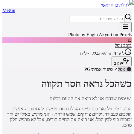
דלג לתוכן הראשי
ni
א
Me
Photo by Engin Akyurt on Pexels
כנ
כוכב נופל
לפני 9 חודשים
224
מילים
עקוב
🌑
אפל
✓ סיפור אמיתי
PG
כשהכל נראה חסר תקווה
יש ימים שבהם אני לא רואה את הטעם בכלום.
הבוקר מתחיל ואני כבר עייף. העולם בחוץ ממשיך להסתובב - אנשים
הולכים לעבודה, ילדים צוחקים, שמש זורחת - ואני מרגיש כאילו יש קיר
זכוכית ביני לבין הכל. אני רואה את החיים קורים, אבל לא מרגיש חלק
מהם.