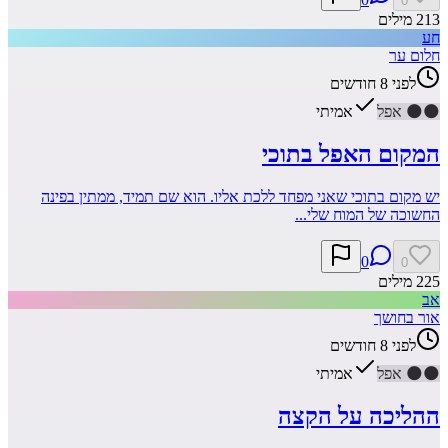
0
213
מילים
חע
חלום ער
לפני 8 חודשים
🌑
🌑
אפל
אמיתי
המקום האפל בתוכי
יש מקום בתוכי שאני מפחד ללכת אליו. הוא שם תמיד, ממתין בפינה
החשוכה של המוח שלי...
0
0
225
מילים
אב
אור בחושך
לפני 8 חודשים
🌑
🌑
אפל
אמיתי
ההליכה על הקצה