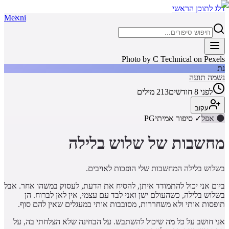
דלג לתוכן הראשי
ni
א
Me
Photo by C Technical on Pexels
נת
נשמה תועה
לפני 8 חודשים
213
מילים
עקוב
🌑
אפל
✓ סיפור אמיתי
PG
מחשבות של שלוש בלילה
בשלוש בלילה המחשבות שלי הופכות לאויבים.
ביום אני יכול להתמודד איתן, להסיח את הדעת, לעסוק במשהו אחר. אבל
בשלוש בלילה, כשהעולם ישן ואני לבד עם עצמי, אין לאן לברוח. הן
תופסות אותי ולא משחררות, מסובבות אותי במעגלים שאין להם סוף.
אני חושב על כל מה שיכול להשתבש. על הבחינה שלא הצלחתי בה, על