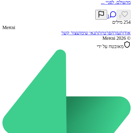
מהעולם. לפניי ...
1
0
254
מילים
ni
א
Me
אודות
עזרה
פרטיות
תנאי שימוש
צור קשר
©
2026
Meאni
מאובטח על ידי