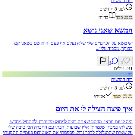
רוח חופשית
לפני 8 חודשים
⚖️
⚖️
כבד
בדיוני
המשא שאני נושא
יש משא על הכתפיים שלי שלא נעלם אף פעם. הוא שם כשאני קם
בבוקר, מכביד עליי...
3
0
231
מילים
רח
רוח חופשית
לפני 8 חודשים
😊
😊
שמח
אמיתי
איך פיצה הצילה לי את היום
היה לי יום נוראי. מהסוג שאתה רוצה למחוק מהזיכרון ולהתחיל מחדש.
נכשלתי במבחן שלמדתי אליו שבועות. רבתי עם החברה הכי טובה שלי
על שטות שהתגלגלה לדבר גדול. פספסתי את האוטובוס פעמיים ונתקעתי