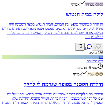
😱
😱
מפחיד
אמיתי
לילה בבית הנטוש
זה התחיל כהימור טיפשי בין חברים. הבית הנטוש בקצה השכונה היה
נושא לסיפורים כבר שנים - אנשים שנכנסו ויצאו מבוהלים, רעשים מוזרים
בלילה, אורות שנדלקים ונכבים למרות שאין חשמל. רובנו צחקנו על זה.
"בולשיט," ...
1
0
236
מילים
רח
רוח חופשית
לפני 9 חודשים
😊
😊
שמח
אמיתי
הילדה הקטנה בסופר שגרמה לי לחייך
עמדתי בתור לקופה בסופר אחרי יום עבודה ארוך ומתיש. הסוג של יום
שבו כל דבר קטן מעצבן - הפקק בדרך, המייל מהבוס, הקולגה שלא
הפסיק לדבר על עצמו. רציתי רק לשלם ולחזור הביתה, לסגור דלת ולשכוח