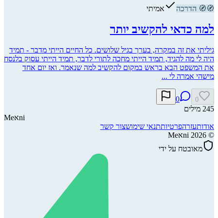
🧭
🧭
הדרכה
אמיתי
למה כדאי להקשיב יותר
גיליתי את זה במקרה, בערך בגיל שלושים. כל החיים הייתי מדבר - תמיד
היה לי מה להגיד, תמיד הייתי מחכה לתורי לדבר, תמיד הייתי עסוק בלנסח
את המשפט הבא בראש במקום להקשיב למה שנאמר. ואז יום אחד
מישהי אמרה לי ...
0
0
245
מילים
ni
א
Me
אודות
עזרה
פרטיות
תנאי שימוש
צור קשר
©
2026
Meאni
מאובטח על ידי