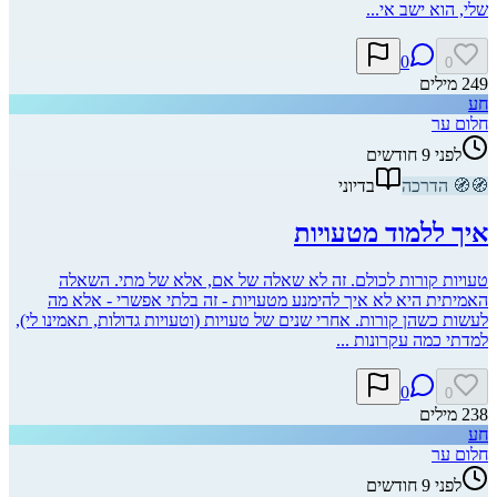
שלי, הוא ישב אי...
0
0
249
מילים
חע
חלום ער
לפני 9 חודשים
🧭
🧭
הדרכה
בדיוני
איך ללמוד מטעויות
טעויות קורות לכולם. זה לא שאלה של אם, אלא של מתי. השאלה
האמיתית היא לא איך להימנע מטעויות - זה בלתי אפשרי - אלא מה
לעשות כשהן קורות. אחרי שנים של טעויות (וטעויות גדולות, תאמינו לי),
למדתי כמה עקרונות ...
0
0
238
מילים
חע
חלום ער
לפני 9 חודשים