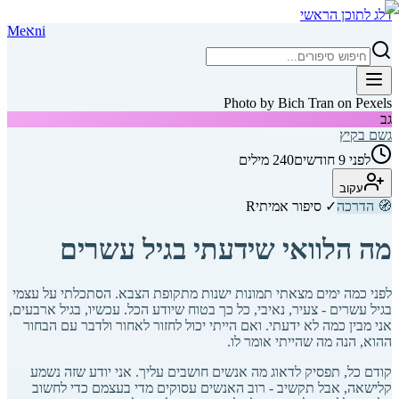
דלג לתוכן הראשי
ni
א
Me
Photo by Bich Tran on Pexels
גב
גשם בקיץ
לפני 9 חודשים
240
מילים
עקוב
🧭
הדרכה
✓ סיפור אמיתי
R
מה הלוואי שידעתי בגיל עשרים
לפני כמה ימים מצאתי תמונות ישנות מתקופת הצבא. הסתכלתי על עצמי
בגיל עשרים - צעיר, נאיבי, כל כך בטוח שיודע הכל. עכשיו, בגיל ארבעים,
אני מבין כמה לא ידעתי. ואם הייתי יכול לחזור לאחור ולדבר עם הבחור
ההוא, הנה מה שהייתי אומר לו.
קודם כל, תפסיק לדאוג מה אנשים חושבים עליך. אני יודע שזה נשמע
קלישאה, אבל תקשיב - רוב האנשים עסוקים מדי בעצמם כדי לחשוב