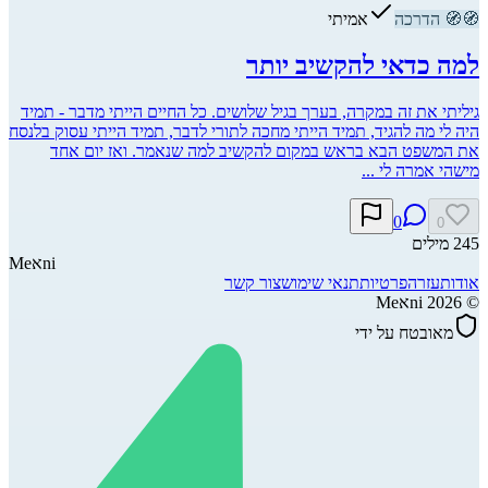
🧭
🧭
הדרכה
אמיתי
למה כדאי להקשיב יותר
גיליתי את זה במקרה, בערך בגיל שלושים. כל החיים הייתי מדבר - תמיד
היה לי מה להגיד, תמיד הייתי מחכה לתורי לדבר, תמיד הייתי עסוק בלנסח
את המשפט הבא בראש במקום להקשיב למה שנאמר. ואז יום אחד
מישהי אמרה לי ...
0
0
245
מילים
ni
א
Me
אודות
עזרה
פרטיות
תנאי שימוש
צור קשר
©
2026
Meאni
מאובטח על ידי