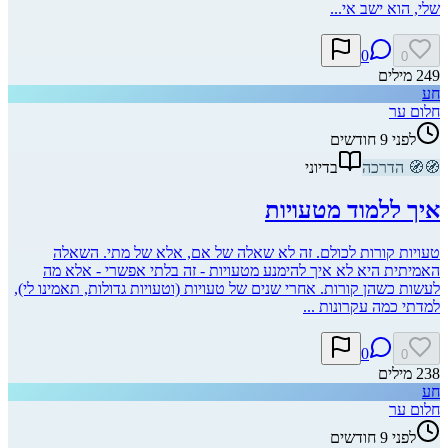
שלי, הוא ישב אי...
0
0
249
מילים
חע
חלום ער
לפני 9 חודשים
🧭
🧭
הדרכה
בדיוני
איך ללמוד מטעויות
טעויות קורות לכולם. זה לא שאלה של אם, אלא של מתי. השאלה
האמיתית היא לא איך להימנע מטעויות - זה בלתי אפשרי - אלא מה
לעשות כשהן קורות. אחרי שנים של טעויות (וטעויות גדולות, תאמינו לי),
למדתי כמה עקרונות ...
0
0
238
מילים
חע
חלום ער
לפני 9 חודשים