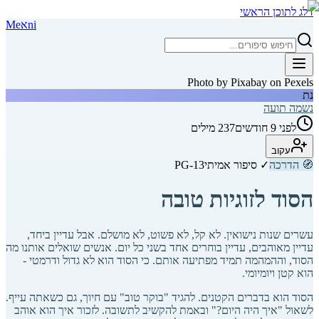
דלג לתוכן הראשי
ni
א
Me
Photo by Pixabay on Pexels
נת
נשמה תועה
לפני 9 חודשים
237
מילים
עקוב
🧭
הדרכה
✓ סיפור אמיתי
PG-13
הסוד לזוגיות טובה
עשרים שנות נישואין. לא קל, לא פשוט, לא מושלם. אבל עדיין ביחד,
עדיין מאוהבים, עדיין בוחרים אחד בשני כל יום. אנשים שואלים אותנו מה
הסוד, וההמהמה תמיד מפתיעה אותם. כי הסוד הוא לא גדול ודרמטי -
הוא קטן ויומיומי.
הסוד הוא בדברים הקטנים. להגיד "בוקר טוב" עם חיוך, גם כשאתה עייף.
לשאול "איך היה היום?" ובאמת להקשיב לתשובה. לזכור איך הוא אוהב