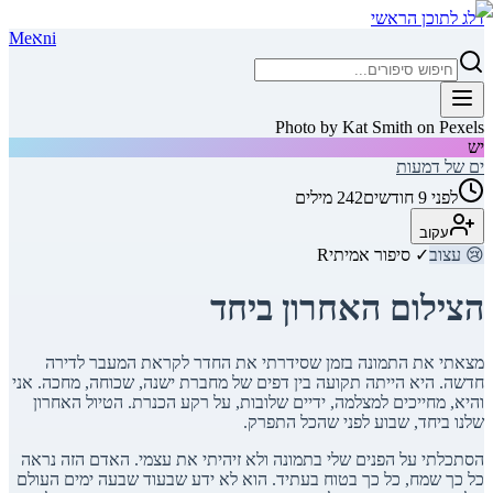
דלג לתוכן הראשי
ni
א
Me
Photo by Kat Smith on Pexels
יש
ים של דמעות
לפני 9 חודשים
242
מילים
עקוב
😢
עצוב
✓ סיפור אמיתי
R
הצילום האחרון ביחד
מצאתי את התמונה בזמן שסידרתי את החדר לקראת המעבר לדירה
חדשה. היא הייתה תקועה בין דפים של מחברת ישנה, שכוחה, מחכה. אני
והיא, מחייכים למצלמה, ידיים שלובות, על רקע הכנרת. הטיול האחרון
שלנו ביחד, שבוע לפני שהכל התפרק.
הסתכלתי על הפנים שלי בתמונה ולא זיהיתי את עצמי. האדם הזה נראה
כל כך שמח, כל כך בטוח בעתיד. הוא לא ידע שבעוד שבעה ימים העולם