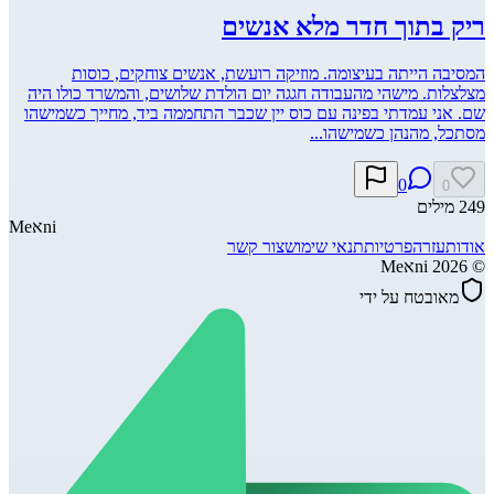
ריק בתוך חדר מלא אנשים
המסיבה הייתה בעיצומה. מוזיקה רועשת, אנשים צוחקים, כוסות
מצלצלות. מישהי מהעבודה חגגה יום הולדת שלושים, והמשרד כולו היה
שם. אני עמדתי בפינה עם כוס יין שכבר התחממה ביד, מחייך כשמישהו
מסתכל, מהנהן כשמישהו...
0
0
249
מילים
ni
א
Me
אודות
עזרה
פרטיות
תנאי שימוש
צור קשר
©
2026
Meאni
מאובטח על ידי