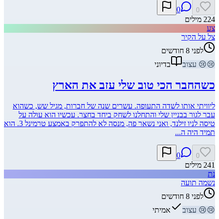
0
0
224
מילים
צע
צל על הקיר
לפני 8 חודשים
😢
😢
עצוב
בדיוני
כשהחבר הכי טוב שלי עזב את הארץ
ליוויתי אותו לשדה התעופה. עשרים שנה של חברות, מגיל שש, כשהוא
עבר לגור בבניין שלי והתחלנו לשחק ביחד בחצר. עכשיו הוא עולה על
טיסה לניו זילנד, ואני נשאר פה, מנסה לא להתפרק באמצע טרמינל 3. הוא
תמיד היה ה...
0
0
241
מילים
נת
נשמה תועה
לפני 8 חודשים
😢
😢
עצוב
אמיתי