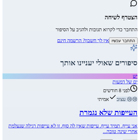
הצטרף לשיחה
התחבר כדי לקרוא תגובות ולהגיב על הסיפור
אין לך חשבון? הרשמה חינם
התחבר עכשיו
סיפורים שאולי יעניינו אותך
יש
ים של דמעות
לפני 8 חודשים
😢
😢
עצוב
אמיתי
העייפות שלא נגמרת
אני עייף. תמיד עייף. עייפות שאין לה סוף. זו לא עייפות רגילה שנעלמת
אחרי שינה טובה...